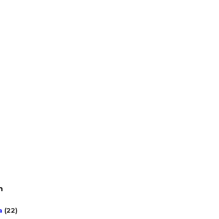
n
a
(22)