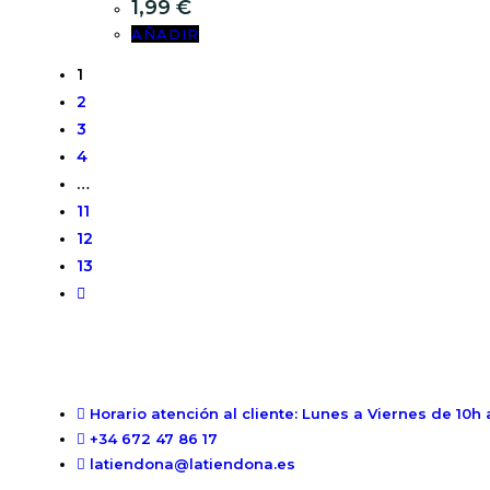
1,99
€
AÑADIR
1
2
3
4
…
11
12
13
Horario atención al cliente: Lunes a Viernes de 10h 
+34 672 47 86 17
latiendona@latiendona.es