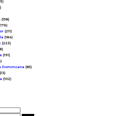
19)
)
a
(158)
(176)
or
(211)
la
(184)
s
(223)
8)
a
(191)
)
a Dominicana
(85)
(13)
a
(102)