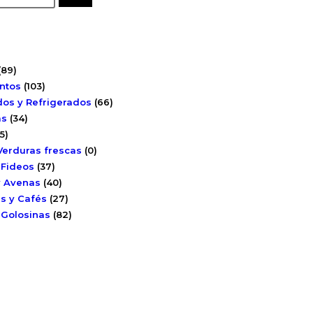
Filtrar
(89)
ntos
(103)
os y Refrigerados
(66)
as
(34)
5)
Verduras frescas
(0)
 Fideos
(37)
y Avenas
(40)
es y Cafés
(27)
 Golosinas
(82)