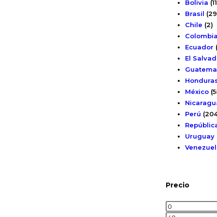
Bolivia
(1
Brasil
(29
Chile
(2)
Colombi
Ecuador
El Salvad
Guatema
Hondura
México
(5
Nicaragu
Perú
(204
Repúblic
Uruguay
Venezuel
Precio