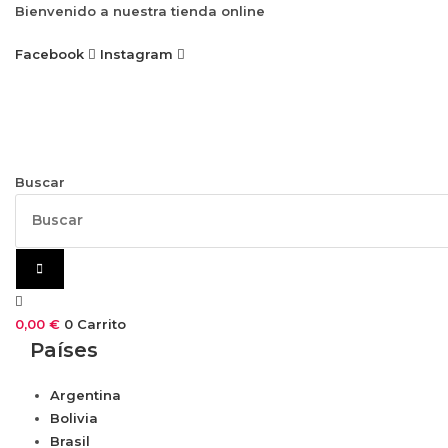
Ir
Bienvenido a nuestra tienda online
al
Facebook
Instagram
contenido
Buscar
0,00
€
0
Carrito
Países
Argentina
Bolivia
Brasil