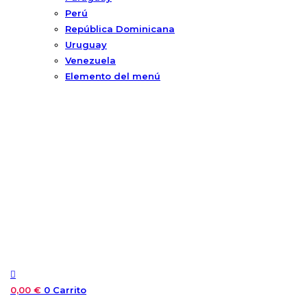
Perú
República Dominicana
Uruguay
Venezuela
Elemento del menú
0,00
€
0
Carrito