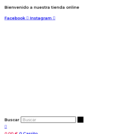
Ir
Bienvenido a nuestra tienda online
al
Facebook
Instagram
contenido
Buscar
0,00
€
0
Carrito