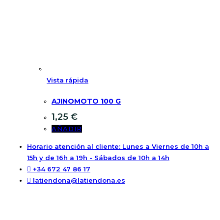
Vista rápida
AJINOMOTO 100 G
1,25
€
AÑADIR
Horario atención al cliente: Lunes a Viernes de 10h a
15h y de 16h a 19h - Sábados de 10h a 14h
+34 672 47 86 17
latiendona@latiendona.es