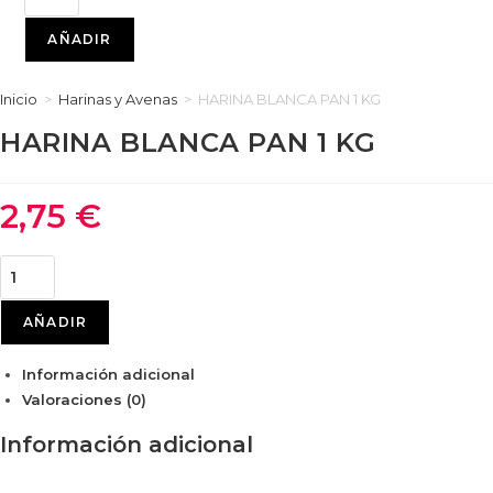
BLANCA
PAN
AÑADIR
1
KG
Inicio
>
Harinas y Avenas
>
HARINA BLANCA PAN 1 KG
cantidad
HARINA BLANCA PAN 1 KG
2,75
€
HARINA
BLANCA
PAN
AÑADIR
1
Información adicional
KG
Valoraciones (0)
cantidad
Información adicional