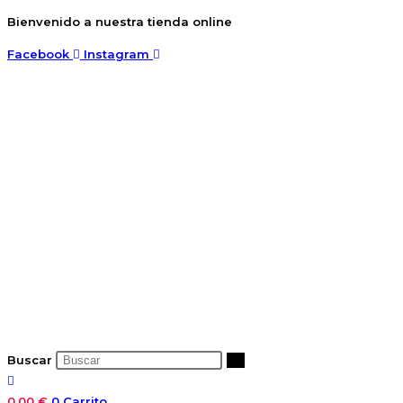
Ir
Bienvenido a nuestra tienda online
al
Facebook
Instagram
contenido
Buscar
0,00
€
0
Carrito