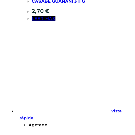
CASABE GUANANÍ 311 G
2,70
€
LEER MÁS
Vista
rápida
Agotado