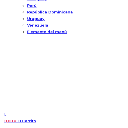
Perú
República Dominicana
Uruguay
Venezuela
Elemento del menú
0,00
€
0
Carrito