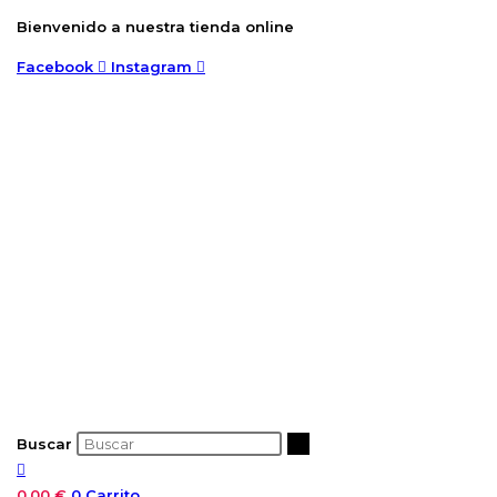
Ir
Bienvenido a nuestra tienda online
al
Facebook
Instagram
contenido
Buscar
0,00
€
0
Carrito