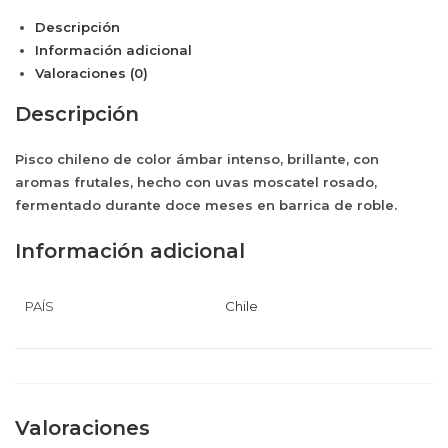
CARMEN
Descripción
70
Información adicional
CL
Valoraciones (0)
40%
VOL
Descripción
cantidad
Pisco chileno de color ámbar intenso, brillante, con
aromas frutales, hecho con uvas moscatel rosado,
fermentado durante doce meses en barrica de roble.
Información adicional
PAÍS
Chile
Valoraciones