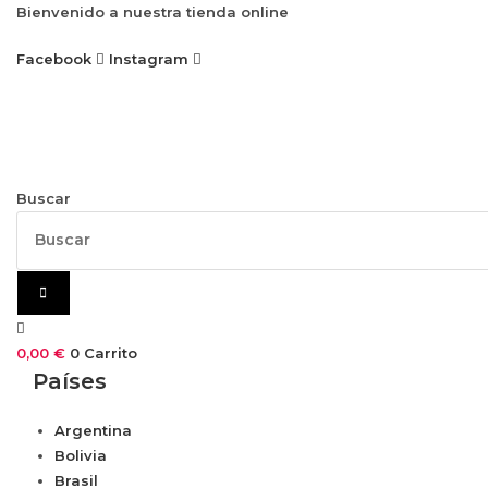
Ir
Bienvenido a nuestra tienda online
al
Facebook
Instagram
contenido
Buscar
0,00
€
0
Carrito
Países
Argentina
Bolivia
Brasil