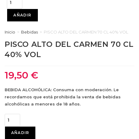
ALTO
DEL
AÑADIR
CARMEN
70
Inicio
>
Bebidas
>
PISCO ALTO DEL CARMEN 70 CL 40% VOL
CL
PISCO ALTO DEL CARMEN 70 CL
40%
40% VOL
VOL
cantidad
19,50
€
BEBIDA ALCOHÓLICA: Consuma con moderación. Le
recordamos que está prohibida la venta de bebidas
alcohólicas a menores de 18 años.
PISCO
ALTO
DEL
AÑADIR