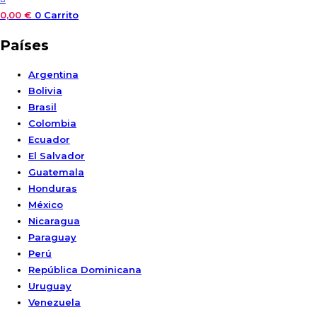
0,00
€
0
Carrito
Países
Argentina
Bolivia
Brasil
Colombia
Ecuador
El Salvador
Guatemala
Honduras
México
Nicaragua
Paraguay
Perú
República Dominicana
Uruguay
Venezuela