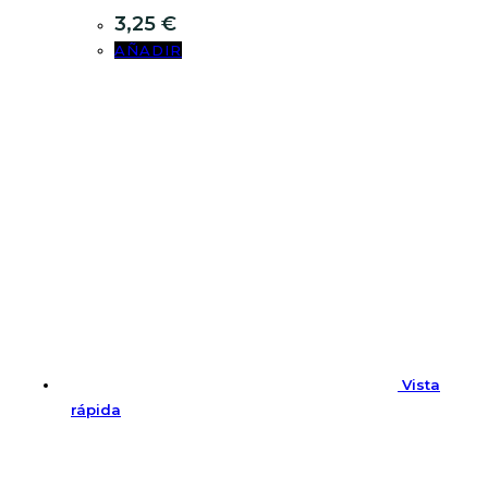
3,25
€
AÑADIR
Vista
rápida