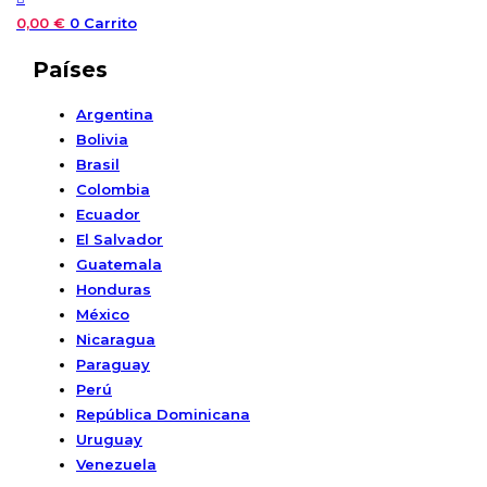
0,00
€
0
Carrito
Países
Argentina
Bolivia
Brasil
Colombia
Ecuador
El Salvador
Guatemala
Honduras
México
Nicaragua
Paraguay
Perú
República Dominicana
Uruguay
Venezuela