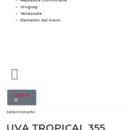
República Dominicana
Uruguay
Venezuela
Elemento del menú
0,00
€
0
Seleccionado:
UVA TROPICAL 355