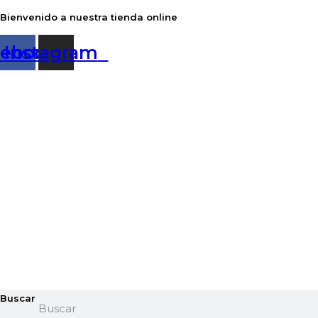
Ir
Bienvenido a nuestra tienda online
al
cebook
Instagram
contenido
Buscar