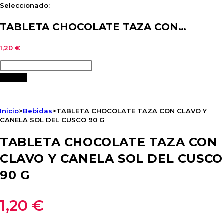
Seleccionado:
TABLETA CHOCOLATE TAZA CON…
1,20
€
TABLETA
CHOCOLATE
Añadir
TAZA
CON
Inicio
>
Bebidas
>
TABLETA CHOCOLATE TAZA CON CLAVO Y
CLAVO
CANELA SOL DEL CUSCO 90 G
Y
CANELA
TABLETA CHOCOLATE TAZA CON
SOL
CLAVO Y CANELA SOL DEL CUSCO
DEL
CUSCO
90 G
90
G
1,20
€
cantidad