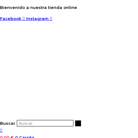
Ir
Bienvenido a nuestra tienda online
al
Facebook
Instagram
contenido
Buscar
0,00
€
0
Carrito