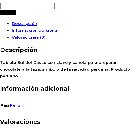
TABLETA
CHOCOLATE
Añadir
TAZA
Descripción
CON
Información adicional
CLAVO
Valoraciones (0)
Y
CANELA
Descripción
SOL
DEL
Tableta Sol del Cusco con clavo y canela para preparar
CUSCO
chocolate a la taza, símbolo de la navidad peruana. Producto
90
peruano.
G
Información adicional
cantidad
País
Perú
Valoraciones