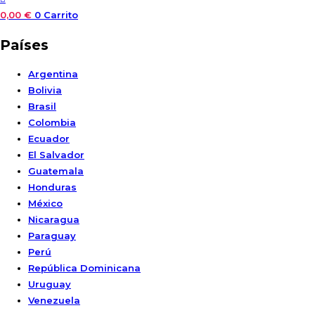
0,00
€
0
Carrito
Países
Argentina
Bolivia
Brasil
Colombia
Ecuador
El Salvador
Guatemala
Honduras
México
Nicaragua
Paraguay
Perú
República Dominicana
Uruguay
Venezuela