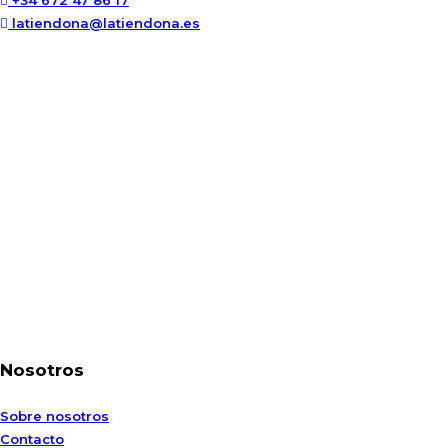
+34 672 47 86 17
latiendona@latiendona.es
Nosotros
Sobre nosotros
Contacto