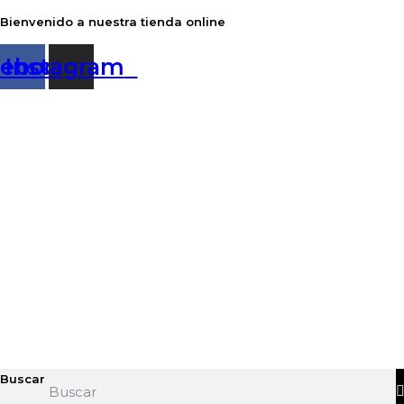
Ir
Bienvenido a nuestra tienda online
al
cebook
Instagram
contenido
Buscar