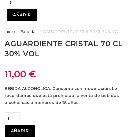
CRISTAL
70
AÑADIR
CL
30%
Inicio
>
Bebidas
>
AGUARDIENTE CRISTAL 70 CL 30% VOL
VOL
AGUARDIENTE CRISTAL 70 CL
cantidad
30% VOL
11,00
€
BEBIDA ALCOHÓLICA: Consuma con moderación. Le
recordamos que está prohibida la venta de bebidas
alcohólicas a menores de 18 años.
AGUARDIENTE
CRISTAL
70
AÑADIR