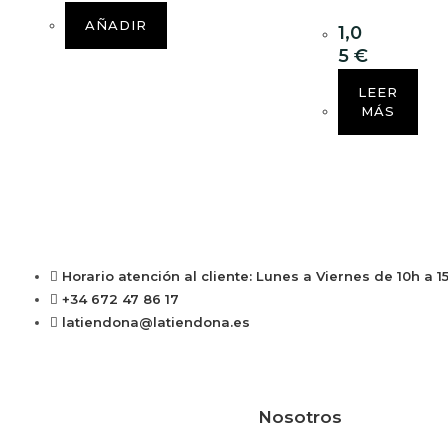
AÑADIR
1,0
5
€
LEER
MÁS
Horario atención al cliente: Lunes a Viernes de 10h a 1
+34 672 47 86 17
latiendona@latiendona.es
Nosotros