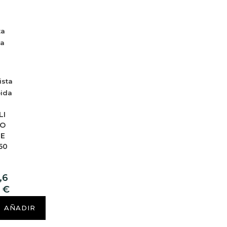
ta
da
ista
pida
LI
O
LE
50
,6
0
€
AÑADIR