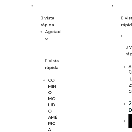
Vista
Vis
rápida
rápi
Agotad
o
V
rá
Vista
A
rápida
Ñ
I
CO
2
MIN
G
O
MO
2
LID
O
AMÉ
RIC
A