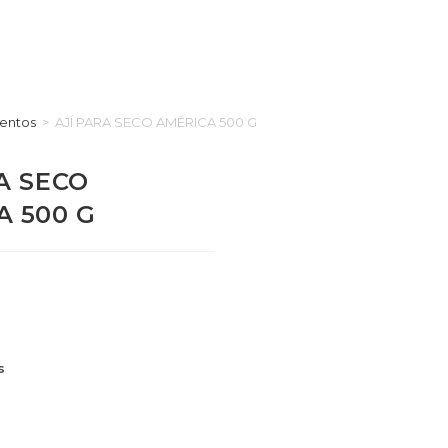
entos
>
AJÍ PARA SECO AMÉRICA 500 G
A SECO
A 500 G
s