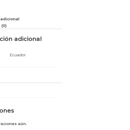
adicional
 (0)
ción adicional
Ecuador
iones
raciones aún.