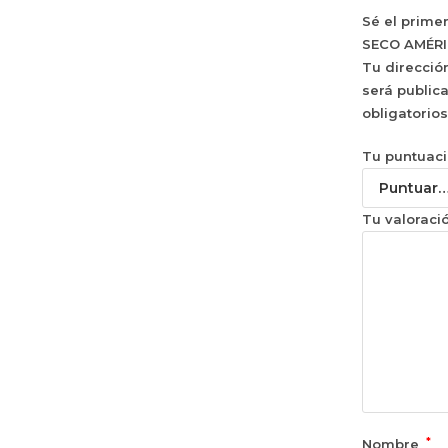
Sé el prime
SECO AMÉRI
Tu direcció
será public
obligatorio
Tu puntuac
Tu valoraci
*
Nombre