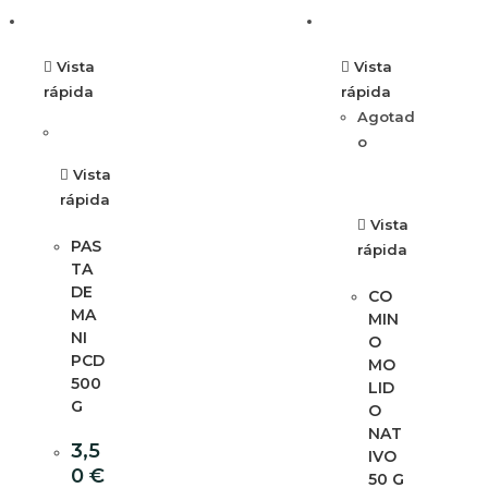
Vista
Vista
rápida
rápida
Agotad
o
Vista
rápida
Vista
PAS
rápida
TA
DE
CO
MA
MIN
NI
O
PCD
MO
500
LID
G
O
NAT
3,5
IVO
0
€
50 G