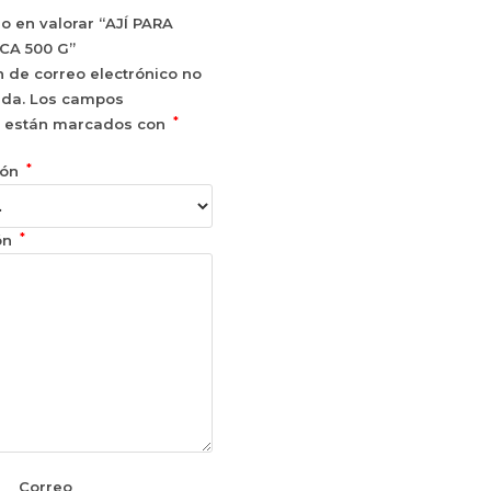
ro en valorar “AJÍ PARA
CA 500 G”
n de correo electrónico no
ada.
Los campos
*
s están marcados con
*
ión
*
ón
Correo