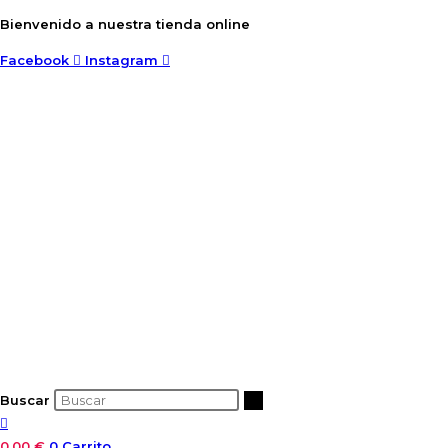
Ir
Bienvenido a nuestra tienda online
al
Facebook
Instagram
contenido
Buscar
0,00
€
0
Carrito