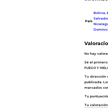
Bolivia
,
Salvado
País
Nicarag
Domini
Valoraci
No hay valora
Sé el primer
FUEGO Y HIEL
Tu dirección 
publicada.
Lo
marcados c
Tu puntuaci
Tu valoració