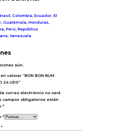
Brasil
,
Colombia
,
Ecuador
,
El
r
,
Guatemala
,
Honduras
,
ua
,
Perú
,
República
cana
,
Venezuela
ones
ciones aún.
o en valorar “BON BON BUM
O 24 UDS”
de correo electrónico no será
s campos obligatorios están
on
*
ón
*
n
*