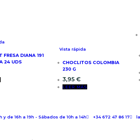
ida
Vista rápida
 FRESA DIANA 191
A 24 UDS
CHOCLITOS COLOMBIA
230 G
3,95
€
R
LEER MÁS
5h y de 16h a 19h - Sábados de 10h a 14h
+34 672 47 86 17
l