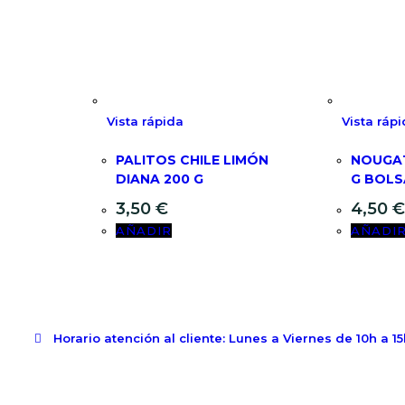
Vista rápida
Vista ráp
PALITOS CHILE LIMÓN
NOUGAT
DIANA 200 G
G BOLS
3,50
€
4,50
€
AÑADIR
AÑADI
Horario atención al cliente: Lunes a Viernes de 10h a 1