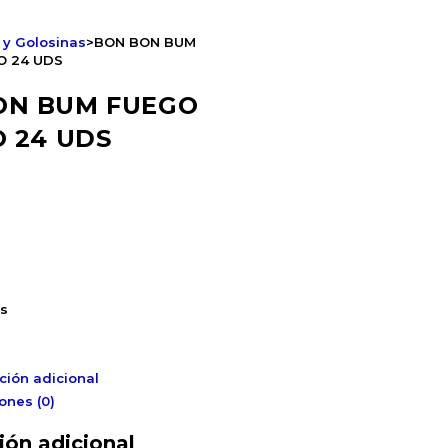
 y Golosinas
>
BON BON BUM
O 24 UDS
ON BUM FUEGO
O 24 UDS
as
ción adicional
ones (0)
ión adicional