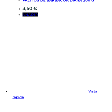
PALITOS DE BARBACOA DIANA 200 G
3,50
€
AÑADIR
Vista
rápida