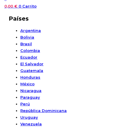
0,00
€
0
Carrito
Países
Argentina
Bolivia
Brasil
Colombia
Ecuador
El Salvador
Guatemala
Honduras
México
Nicaragua
Paraguay
Perú
República Dominicana
Uruguay
Venezuela