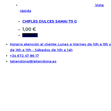
Vista
rápida
CHIFLES DULCES SAMAI 75 G
1,00
€
AÑADIR
Horario atención al cliente: Lunes a Viernes de 10h a 15h y
de 16h a 19h - Sábados de 10h a 14h
+34 672 47 86 17
latiendona@latiendona.es