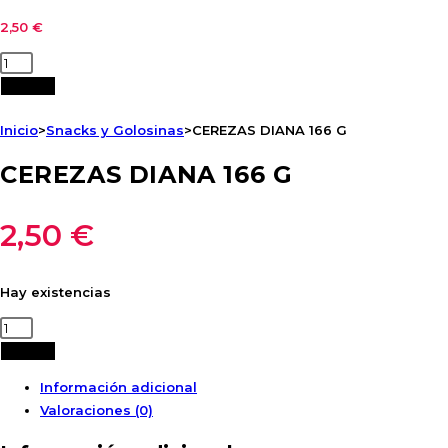
2,50
€
CEREZAS
DIANA
Añadir
166
Inicio
>
Snacks y Golosinas
>
CEREZAS DIANA 166 G
G
cantidad
CEREZAS DIANA 166 G
2,50
€
Hay existencias
CEREZAS
DIANA
Añadir
166
Información adicional
G
Valoraciones (0)
cantidad