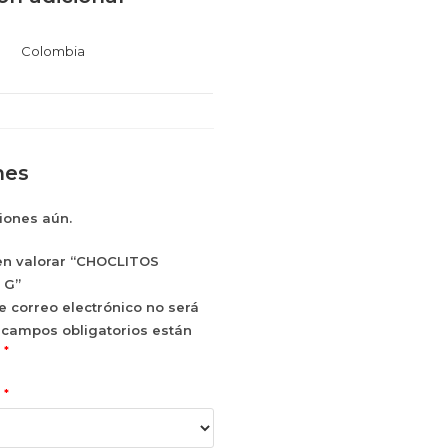
Colombia
nes
iones aún.
en valorar “CHOCLITOS
 G”
e correo electrónico no será
 campos obligatorios están
*
n
*
n