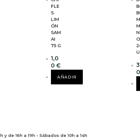
FLE
B
S
B
LIM
ÓN
M
SAM
N
AI
75 G
2
U
1,0
3
0
€
AÑADIR
5h y de 16h a 19h - Sábados de 10h a 14h