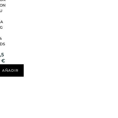
ON
U
M
A
G
O
4
DS
,5
0
€
AÑADIR