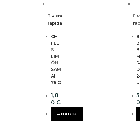
Vista
V
rápida
rá
CHI
B
FLE
B
S
B
LIM
ÓN
S
SAM
D
AI
2
75 G
U
1,0
3
0
€
AÑADIR