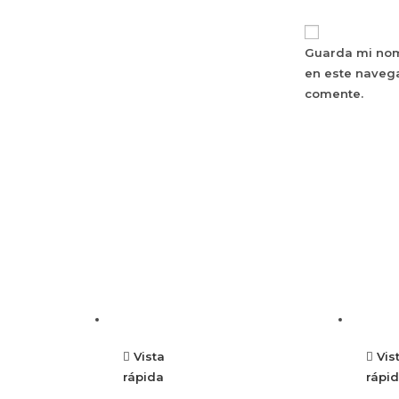
Guarda mi nom
en este naveg
comente.
Vista
Vis
rápida
rápi