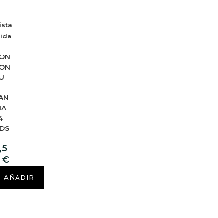
ista
pida
ON
ON
U
M
AN
IA
4
DS
,5
0
€
AÑADIR