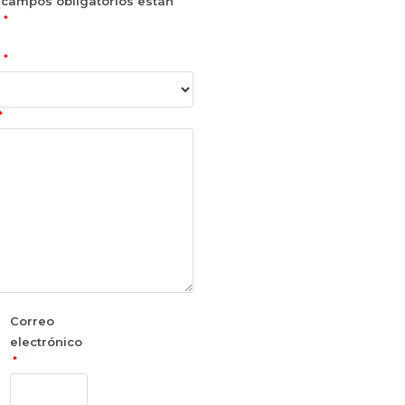
 campos obligatorios están
*
n
*
n
*
Correo
electrónico
*