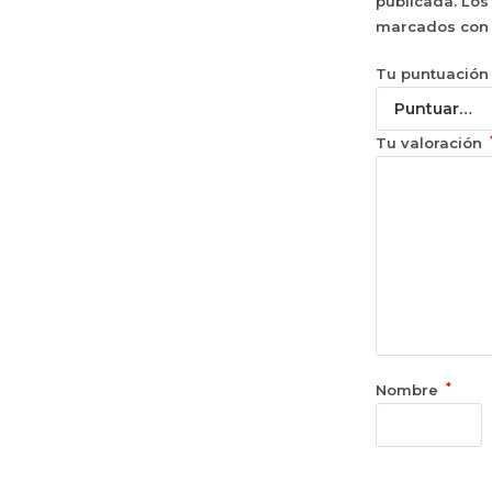
publicada.
Los
marcados co
Tu puntuació
Tu valoración
*
Nombre