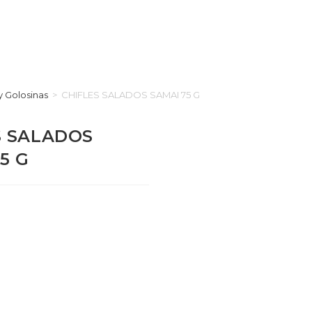
y Golosinas
>
CHIFLES SALADOS SAMAI 75 G
S SALADOS
5 G