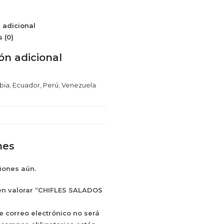
 adicional
 (0)
ón adicional
bia
,
Ecuador
,
Perú
,
Venezuela
nes
iones aún.
 en valorar “CHIFLES SALADOS
e correo electrónico no será