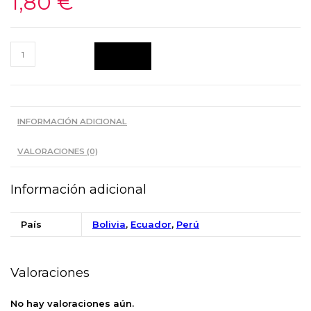
1,80
€
FLAN
Añadir
VAINILLA
UNIVERSAL
250
G
INFORMACIÓN ADICIONAL
cantidad
VALORACIONES (0)
Información adicional
País
Bolivia
,
Ecuador
,
Perú
Valoraciones
No hay valoraciones aún.