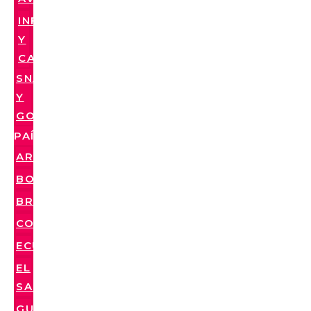
INFUSIONES
Y
CAFÉS
SNACKS
Y
GOLOSINAS
PAÍSES
ARGENTINA
BOLIVIA
BRASIL
COLOMBIA
ECUADOR
EL
SALVADOR
GUATEMALA