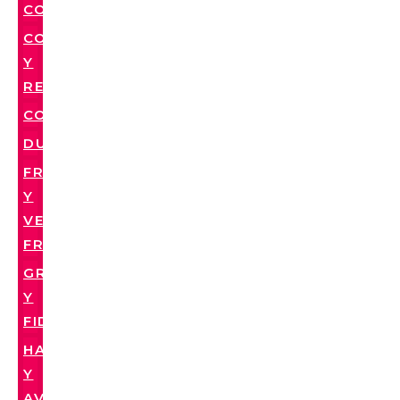
CONDIMENTOS
CONGELADOS
Y
REFRIGERADOS
CONSERVAS
DULCES
FRUTAS
Y
VERDURAS
FRESCAS
GRANOS
Y
FIDEOS
HARINAS
Y
AVENAS