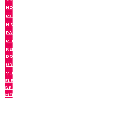
HONDURAS
MÉXICO
NICARAGUA
PARAGUAY
PERÚ
REPÚBLICA
DOMINICANA
URUGUAY
VENEZUELA
ELEMENTO
DEL
MENÚ