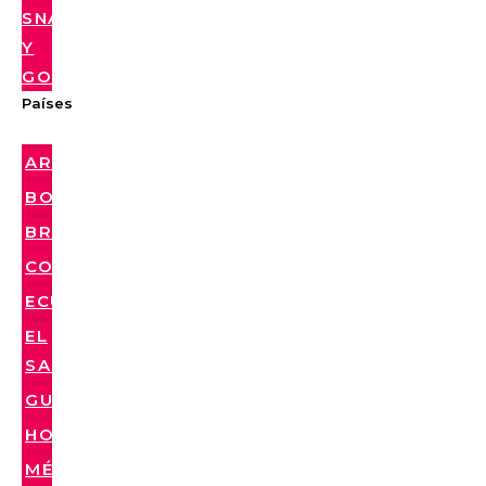
SNACKS
Y
GOLOSINAS
Países
ARGENTINA
BOLIVIA
BRASIL
COLOMBIA
ECUADOR
EL
SALVADOR
GUATEMALA
HONDURAS
MÉXICO