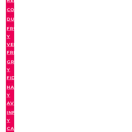
REFRIGERADOS
CONSERVAS
DULCES
FRUTAS
Y
VERDURAS
FRESCAS
GRANOS
Y
FIDEOS
HARINAS
Y
AVENAS
INFUSIONES
Y
CAFÉS