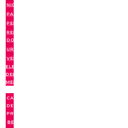
NICARAGUA
PARAGUAY
PERÚ
REPÚBLICA
DOMINICANA
URUGUAY
VENEZUELA
ELEMENTO
DEL
MENÚ
CATEGORÍAS
DE
PRODUCTO
BEBIDAS