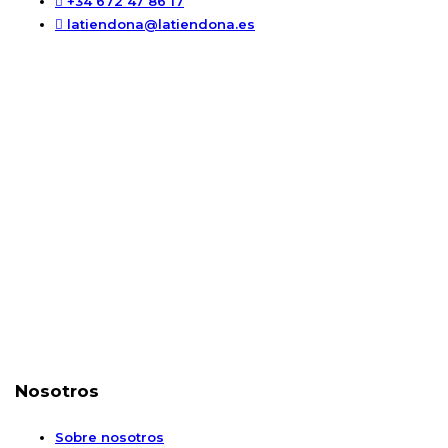
+34 672 47 86 17
latiendona@latiendona.es
Nosotros
Sobre nosotros