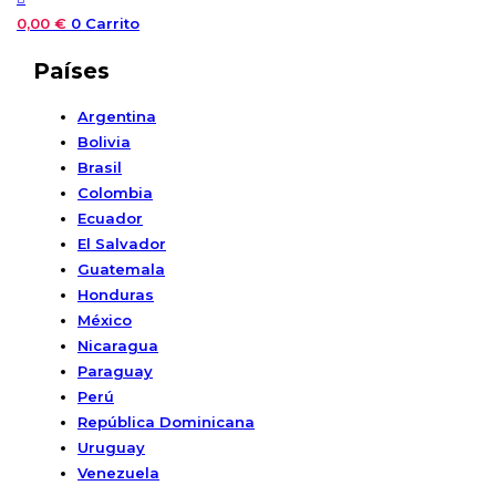
0,00
€
0
Carrito
Países
Argentina
Bolivia
Brasil
Colombia
Ecuador
El Salvador
Guatemala
Honduras
México
Nicaragua
Paraguay
Perú
República Dominicana
Uruguay
Venezuela