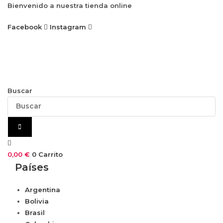
Ir
Bienvenido a nuestra tienda online
al
Facebook
Instagram
contenido
Buscar
0,00
€
0
Carrito
Países
Argentina
Bolivia
Brasil