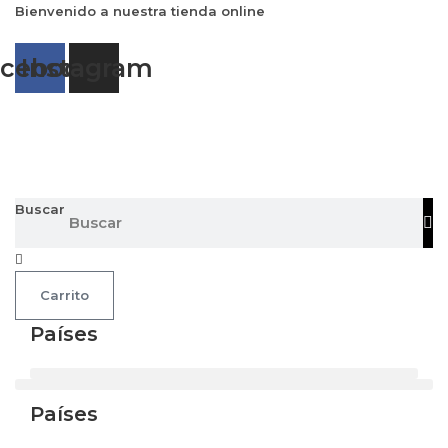
Ir
Bienvenido a nuestra tienda online
al
contenido
acebook
Instagram
Buscar
Carrito
Países
Países