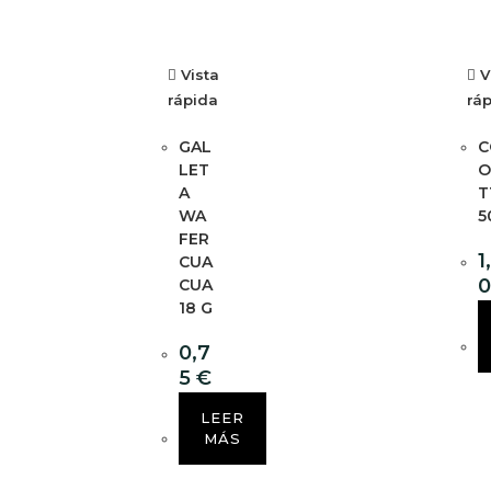
Vista
V
rápida
rá
GAL
C
LET
O
A
T
WA
5
FER
1
CUA
CUA
18 G
0,7
5
€
LEER
MÁS