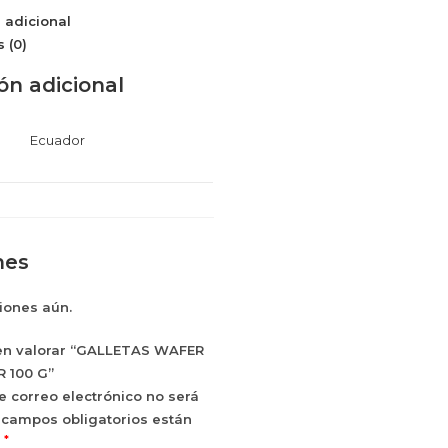
 adicional
 (0)
ón adicional
Ecuador
nes
iones aún.
 en valorar “GALLETAS WAFER
 100 G”
e correo electrónico no será
 campos obligatorios están
*
n