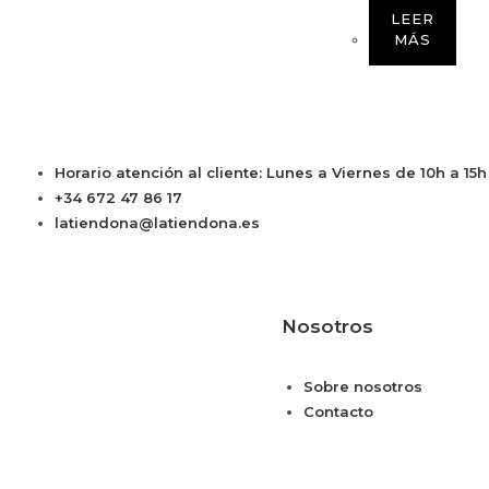
LEER
MÁS
Horario atención al cliente: Lunes a Viernes de 10h a 15
+34 672 47 86 17
latiendona@latiendona.es
Nosotros
Sobre nosotros
Contacto