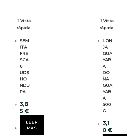
Vista
Vista
rápida
rápida
SEM
LON
ITA
JA
FRE
GUA
SCA
YAB
6
A
UDS
DO
HO
ÑA
NDU
GUA
PA
YAB
A
3,8
500
5
€
G
LEER
3,1
MÁS
0
€