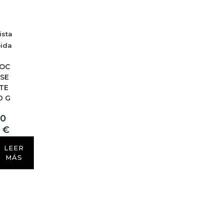
ista
pida
OC
SE
TE
0 G
,0
0
€
LEER
MÁS