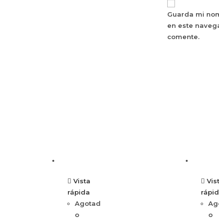
Guarda mi nom
en este naveg
comente.
Vista
Vis
rápida
rápi
Agotad
Ag
o
o