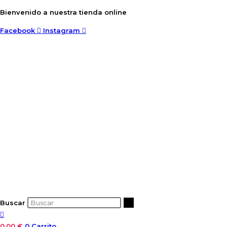
Ir
Bienvenido a nuestra tienda online
al
Facebook
Instagram
contenido
Buscar
0,00
€
0
Carrito