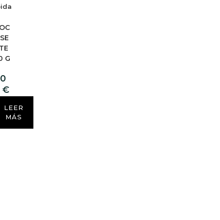
pida
OC
SE
TE
0 G
,0
0
€
LEER
MÁS