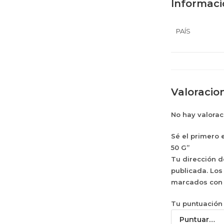
Informaci
PAÍS
Valoracio
No hay valorac
Sé el primero
50 G”
Tu dirección d
publicada.
Los
marcados co
Tu puntuació