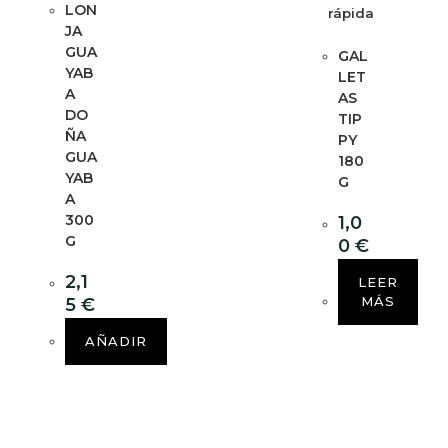
LON
rápida
JA
GUA
GAL
YAB
LET
A
AS
DO
TIP
ÑA
PY
GUA
180
YAB
G
A
300
1,0
G
0
€
2,1
LEER
MÁS
5
€
AÑADIR