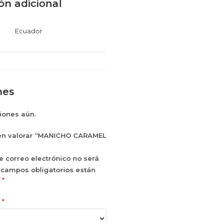
ón adicional
Ecuador
nes
iones aún.
 en valorar “MANICHO CARAMEL
e correo electrónico no será
 campos obligatorios están
*
n
*
n