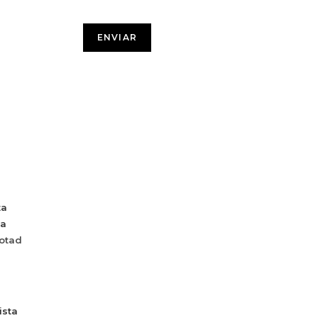
ta
da
otad
ista