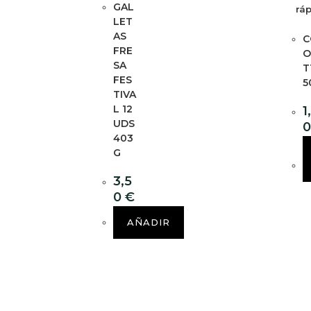
GAL
rá
LET
AS
C
FRE
O
SA
T
FES
5
TIVA
L 12
1
UDS
403
G
3,5
0
€
AÑADIR