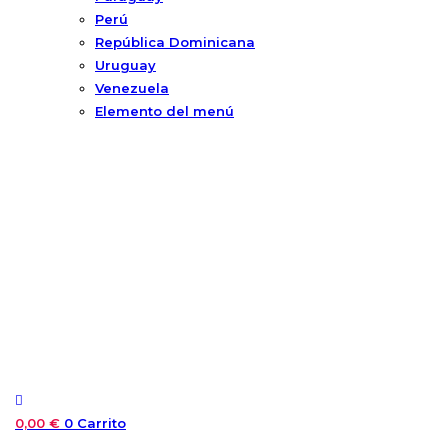
Perú
República Dominicana
Uruguay
Venezuela
Elemento del menú
0,00
€
0
Carrito