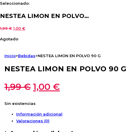
Seleccionado:
NESTEA LIMON EN POLVO…
El
El
1,99
€
1,00
€
precio
precio
Agotado
original
actual
era:
es:
1,99 €.
1,00 €.
Inicio
>
Bebidas
>
NESTEA LIMON EN POLVO 90 G
NESTEA LIMON EN POLVO 90 G
El
El
1,99
€
1,00
€
precio
precio
original
actual
Sin existencias
era:
es:
Información adicional
1,99 €.
1,00 €.
Valoraciones (0)