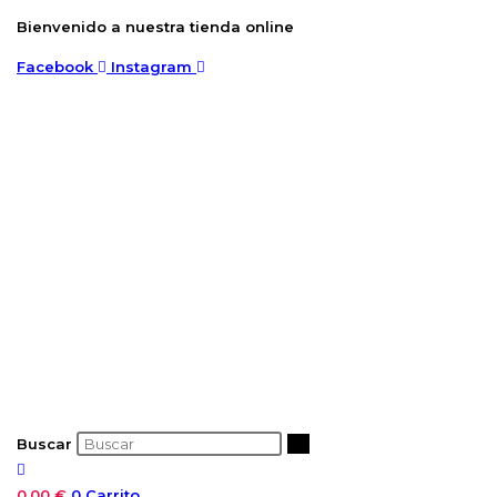
Ir
Bienvenido a nuestra tienda online
al
Facebook
Instagram
contenido
Buscar
0,00
€
0
Carrito