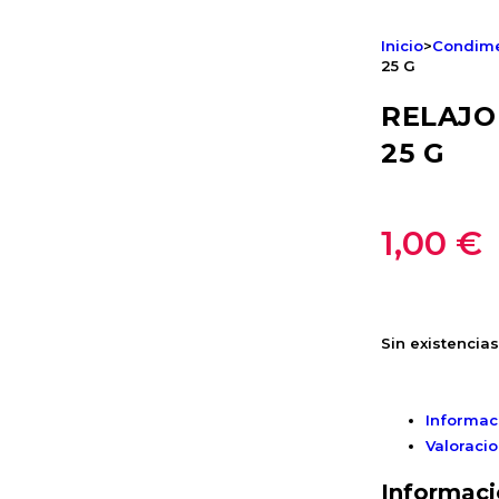
Inicio
>
Condim
25 G
RELAJO
25 G
1,00
€
Sin existencias
Informac
Valoracio
Informaci