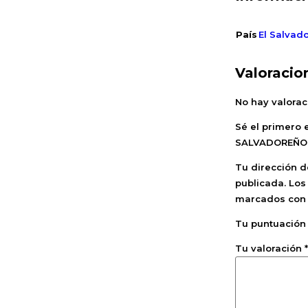
País
El Salvad
Valoracio
No hay valorac
Sé el primero 
SALVADOREÑO 
Tu dirección d
publicada.
Los
marcados co
Tu puntuació
Tu valoración
*