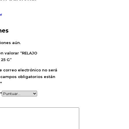
or
nes
iones aún.
en valorar “RELAJO
25 G”
e correo electrónico no será
 campos obligatorios están
n
*
n
*