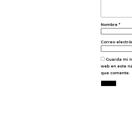
Nombre
*
Correo electr
Guarda mi n
web en este n
que comente.