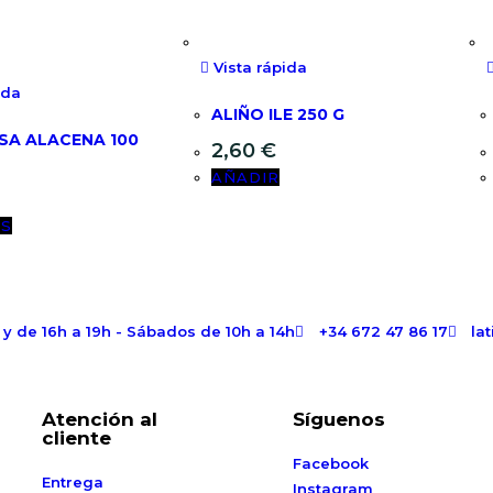
Vista rápida
ida
ALIÑO ILE 250 G
A ALACENA 100
2,60
€
AÑADIR
ÁS
h y de 16h a 19h - Sábados de 10h a 14h
+34 672 47 86 17
la
Atención al
Síguenos
cliente
Facebook
Entrega
Instagram