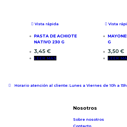
Vista rápida
Vista ráp
PASTA DE ACHIOTE
MAYONES
NATIVO 230 G
G
3,45
€
3,50
€
LEER MÁS
LEER M
Horario atención al cliente: Lunes a Viernes de 10h a 15
Nosotros
Sobre nosotros
Contacto