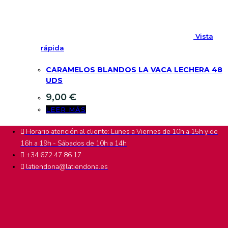
Vista
rápida
CARAMELOS BLANDOS LA VACA LECHERA 48
UDS
9,00
€
LEER MÁS
Horario atención al cliente: Lunes a Viernes de 10h a 15h y de
16h a 19h - Sábados de 10h a 14h
+34 672 47 86 17
latiendona@latiendona.es