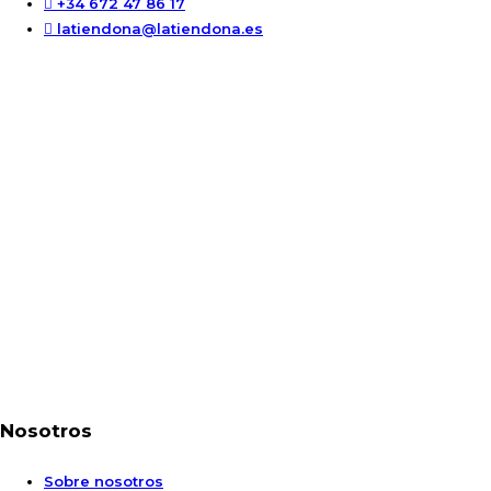
+34 672 47 86 17
latiendona@latiendona.es
Nosotros
Sobre nosotros