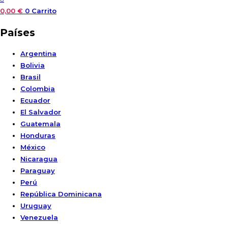
0,00
€
0
Carrito
Países
Argentina
Bolivia
Brasil
Colombia
Ecuador
El Salvador
Guatemala
Honduras
México
Nicaragua
Paraguay
Perú
República Dominicana
Uruguay
Venezuela