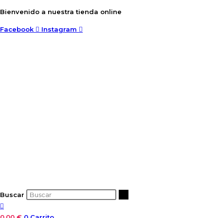
Ir
Bienvenido a nuestra tienda online
al
Facebook
Instagram
contenido
Buscar
0,00
€
0
Carrito