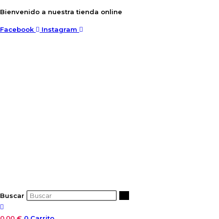
Ir
Bienvenido a nuestra tienda online
al
Facebook
Instagram
contenido
Buscar
0,00
€
0
Carrito