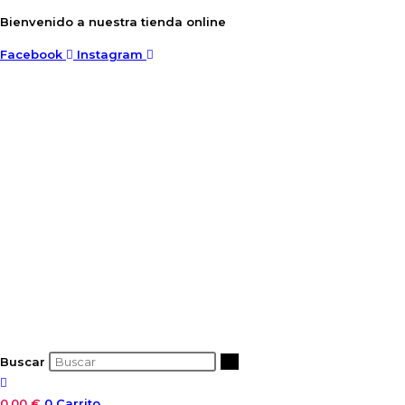
Ir
Bienvenido a nuestra tienda online
al
Facebook
Instagram
contenido
Buscar
0,00
€
0
Carrito