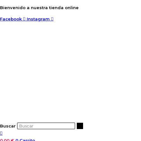
Ir
Bienvenido a nuestra tienda online
al
Facebook
Instagram
contenido
Buscar
0,00
€
0
Carrito