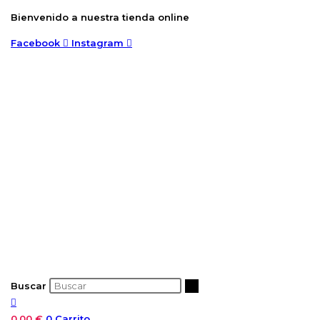
Ir
Bienvenido a nuestra tienda online
al
Facebook
Instagram
contenido
Buscar
0,00
€
0
Carrito