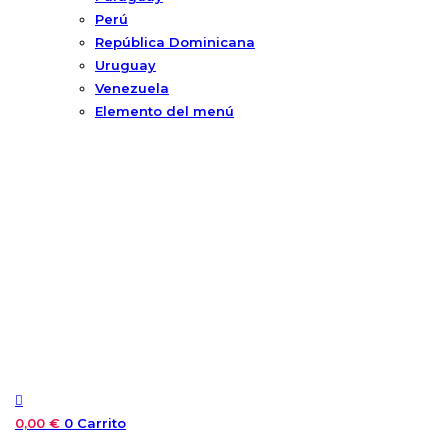
Perú
República Dominicana
Uruguay
Venezuela
Elemento del menú
0,00
€
0
Carrito