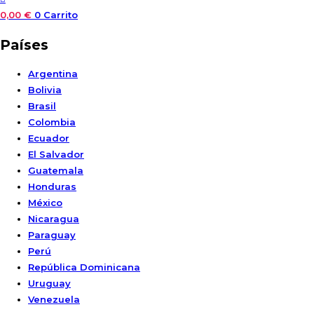
0,00
€
0
Carrito
Países
Argentina
Bolivia
Brasil
Colombia
Ecuador
El Salvador
Guatemala
Honduras
México
Nicaragua
Paraguay
Perú
República Dominicana
Uruguay
Venezuela