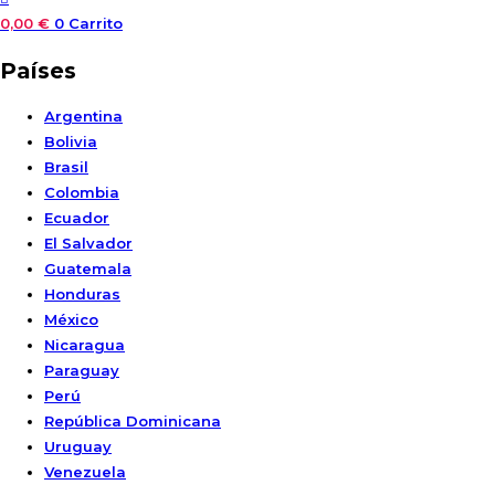
0,00
€
0
Carrito
Países
Argentina
Bolivia
Brasil
Colombia
Ecuador
El Salvador
Guatemala
Honduras
México
Nicaragua
Paraguay
Perú
República Dominicana
Uruguay
Venezuela