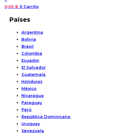
0,00
€
0
Carrito
Países
Argentina
Bolivia
Brasil
Colombia
Ecuador
El Salvador
Guatemala
Honduras
México
Nicaragua
Paraguay
Perú
República Dominicana
Uruguay
Venezuela