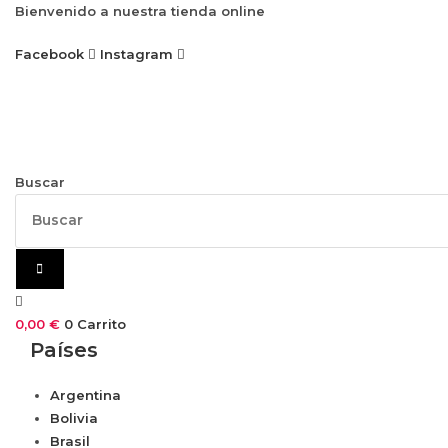
Ir
Bienvenido a nuestra tienda online
al
Facebook
Instagram
contenido
Buscar
0,00
€
0
Carrito
Países
Argentina
Bolivia
Brasil