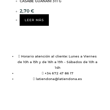
CASABE GUANANÍ 311 G
2,70
€
LEER MÁS
Horario atención al cliente: Lunes a Viernes
de 10h a 15h y de 16h a 19h - Sábados de 10h a
14h
+34 672 47 86 17
latiendona@latiendona.es