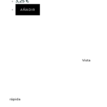
3,25
€
AÑADIR
Vista
rápida