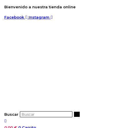
Ir
Bienvenido a nuestra tienda online
al
Facebook
Instagram
contenido
Buscar
0,00
€
0
Carrito