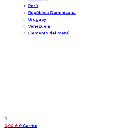
Perú
República Dominicana
Uruguay
Venezuela
Elemento del menú
0,00
€
0
Carrito