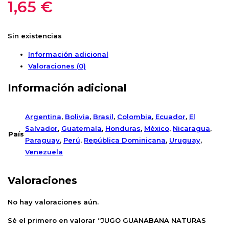
1,65
€
Sin existencias
Información adicional
Valoraciones (0)
Información adicional
Argentina
,
Bolivia
,
Brasil
,
Colombia
,
Ecuador
,
El
Salvador
,
Guatemala
,
Honduras
,
México
,
Nicaragua
,
País
Paraguay
,
Perú
,
República Dominicana
,
Uruguay
,
Venezuela
Valoraciones
No hay valoraciones aún.
Sé el primero en valorar “JUGO GUANABANA NATURAS