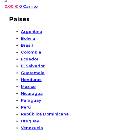
0,00
€
0
Carrito
Países
Argentina
Bolivia
Brasil
Colombia
Ecuador
El Salvador
Guatemala
Honduras
México
Nicaragua
Paraguay
Perú
República Dominicana
Uruguay
Venezuela