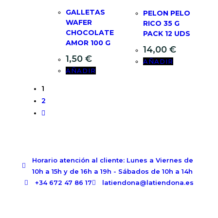
GALLETAS
PELON PELO
WAFER
RICO 35 G
CHOCOLATE
PACK 12 UDS
AMOR 100 G
14,00
€
1,50
€
AÑADIR
AÑADIR
1
2
Horario atención al cliente: Lunes a Viernes de
10h a 15h y de 16h a 19h - Sábados de 10h a 14h
+34 672 47 86 17
latiendona@latiendona.es